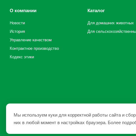
О компании
Каталог
Новости
Для домашних животных
История
Для сельскохозяйственн
Управление качеством
Контрактное производство
Кодекс этики
Мы используем куки для корректной работы сайта и сбор
них в любой момент в настройках браузера. Более подр
1991 - 2026 © ЗАО «НПП «Фармакс»