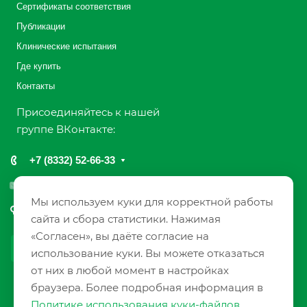
Сертификаты соответствия
Публикации
Клинические испытания
Где купить
Контакты
Присоединяйтесь к нашей
группе ВКонтакте:
+7 (8332) 52-66-33
info@farmaks.com
Мы используем куки для корректной работы
610033, Россия, г. Киров, ул. Солнечная, 7
сайта и сбора статистики. Нажимая
«Согласен», вы даёте согласие на
использование куки. Вы можете отказаться
от них в любой момент в настройках
браузера. Более подробная информация в
1991 - 2026 © ЗАО «НПП «Фармакс»
Политике использования куки-файлов
.