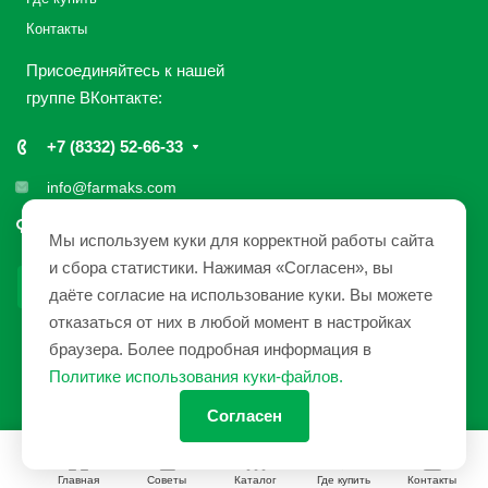
Контакты
Присоединяйтесь к нашей
группе ВКонтакте:
+7 (8332) 52-66-33
info@farmaks.com
610033, Россия, г. Киров, ул. Солнечная, 7
Мы используем куки для корректной работы сайта
и сбора статистики. Нажимая «Согласен», вы
даёте согласие на использование куки. Вы можете
отказаться от них в любой момент в настройках
браузера. Более подробная информация в
1991 - 2026 © ЗАО «НПП «Фармакс»
Политике использования куки-файлов
.
Политика конфиденциальности
|
Карта сайта
Согласен
Главная
Советы
Каталог
Где купить
Контакты