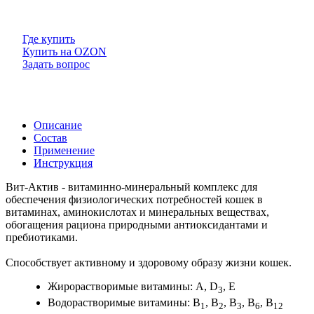
Где купить
Купить на OZON
Задать вопрос
Описание
Состав
Применение
Инструкция
Вит-Актив - витаминно-минеральный комплекс для
обеспечения физиологических потребностей кошек в
витаминах, аминокислотах и минеральных веществах,
обогащения рациона природными антиоксидантами и
пребиотиками.
Способствует активному и здоровому образу жизни кошек.
Жирорастворимые витамины: А, D
, Е
3
Водорастворимые витамины: В
, В
, В
, В
, В
1
2
3
6
12