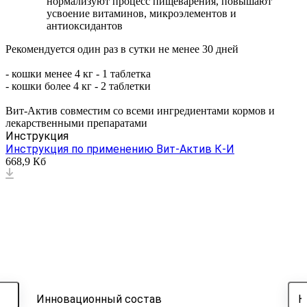
нормализуют процесс пищеварения, повышают
усвоение витаминов, микроэлементов и
антиоксидантов
Рекомендуется один раз в сутки не менее 30 дней
- кошки менее 4 кг - 1 таблетка
- кошки более 4 кг - 2 таблетки
Вит-Актив совместим со всеми ингредиентами кормов и
лекарственными препаратами
Инструкция
Инструкция по применению Вит-Актив К-И
668,9 Кб
Инновационный состав
К