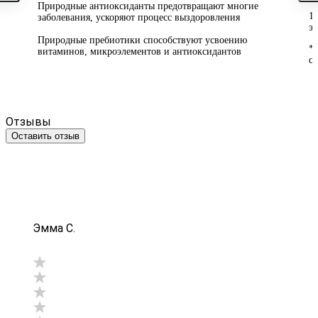
Природные антиоксиданты предотвращают многие
1
заболевания, ускоряют процесс выздоровления
э
Природные пребиотики способствуют усвоению
*
витаминов, микроэлементов и антиоксидантов
с
Отзывы
Оставить отзыв
Эмма С.