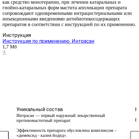
как средство монотерапии, при лечении катаральных и
гнойно-катаральных форм мастита аппликации препарата
сопровождают одновременными интрацистернальными или
инъекционными введениями антибиотикосодержащих
препаратов в соответствии с инструкцией по их применению.
Инструкция
Инструкция по применению. Интрасан
1,7 Мб
Уникальный состав
К
Интрасан — первый наружный лекарственный
Б
противомаститный препарат.
Эффективность препарата обусловлена комплексом –
«димексид - калия йодид».