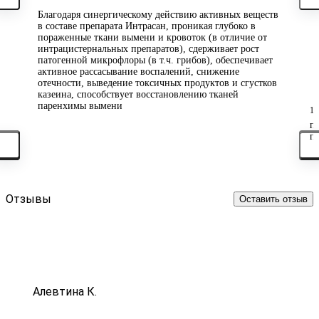
Благодаря синергическому действию активных веществ
в составе препарата Интрасан, проникая глубоко в
пораженные ткани вымени и кровоток (в отличие от
интрацистернальных препаратов), сдерживает рост
патогенной микрофлоры (в т.ч. грибов), обеспечивает
активное рассасывание воспалений, снижение
отечности, выведение токсичных продуктов и сгустков
казеина, способствует восстановлению тканей
паренхимы вымени
1
П
п
п
Отзывы
Оставить отзыв
Алевтина К.