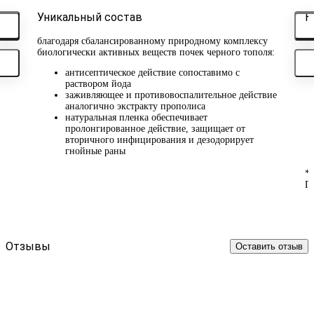
Уникальный состав
К
благодаря сбалансированному природному комплексу
биологически активных веществ почек черного тополя:
антисептическое действие сопоставимо с
раствором йода
заживляющее и противовоспалительное действие
аналогично экстракту прополиса
натуральная пленка обеспечивает
пролонгированное действие, защищает от
вторичного инфицирования и дезодорирует
гнойные раны
*
Г
Отзывы
Оставить отзыв