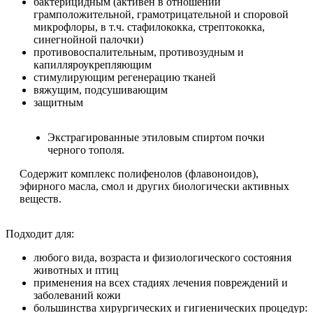
бактерицидным (активен в отношении
грамположительной, грамотрицательной и споровой
микрофлоры, в т.ч. стафилококка, стрептококка,
синегнойной палочки)
противовоспалительным, противозудным и
капилляроукрепляющим
стимулирующим регенерацию тканей
вяжущим, подсушивающим
защитным
Экстрагированные этиловым спиртом почки
черного тополя.
Содержит комплекс полифенолов (флавоноидов),
эфирного масла, смол и других биологически активных
веществ.
Подходит для:
любого вида, возраста и физиологического состояния
животных и птиц
применения на всех стадиях лечения повреждений и
заболеваний кожи
большинства хирургических и гигиенических процедур: