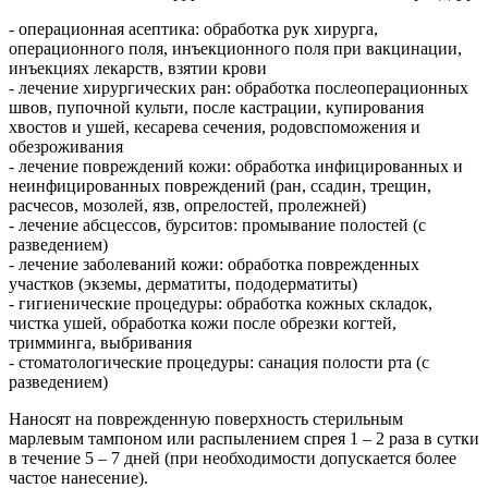
- операционная асептика: обработка рук хирурга,
операционного поля, инъекционного поля при вакцинации,
инъекциях лекарств, взятии крови
- лечение хирургических ран: обработка послеоперационных
швов, пупочной культи, после кастрации, купирования
хвостов и ушей, кесарева сечения, родовспоможения и
обезроживания
- лечение повреждений кожи: обработка инфицированных и
неинфицированных повреждений (ран, ссадин, трещин,
расчесов, мозолей, язв, опрелостей, пролежней)
- лечение абсцессов, бурситов: промывание полостей (с
разведением)
- лечение заболеваний кожи: обработка поврежденных
участков (экземы, дерматиты, пододерматиты)
- гигиенические процедуры: обработка кожных складок,
чистка ушей, обработка кожи после обрезки когтей,
тримминга, выбривания
- стоматологические процедуры: санация полости рта (с
разведением)
Наносят на поврежденную поверхность стерильным
марлевым тампоном или распылением спрея 1 – 2 раза в сутки
в течение 5 – 7 дней (при необходимости допускается более
частое нанесение).