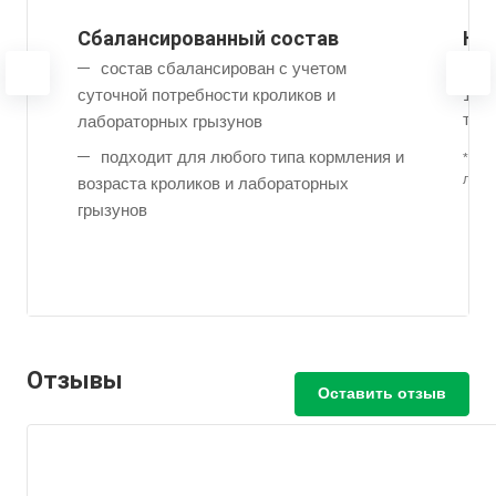
Сбалансированный состав
Кли
эф
состав сбалансирован с учетом
суточной потребности кроликов и
100
тер
лабораторных грызунов
подходит для любого типа кормления и
*прот
лабо
возраста кроликов и лабораторных
грызунов
Отзывы
Оставить отзыв